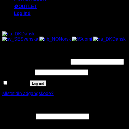
🪙OUTLET
Log ind
ALLE SOLBRILLER HAR UV-400 FILTER 😎
Dansk
Svenska
Norsk
Suomi
Dansk
Log ind
Påkrævet
Brugernavn eller e-mailadresse
*
Påkrævet
Adgangskode
*
Husk mig
Log ind
Mistet din adgangskode?
Opret en kundekonto
Påkrævet
E-mailadresse
*
Et link til en side, hvor du kan oprette en ny adgangskode, vil