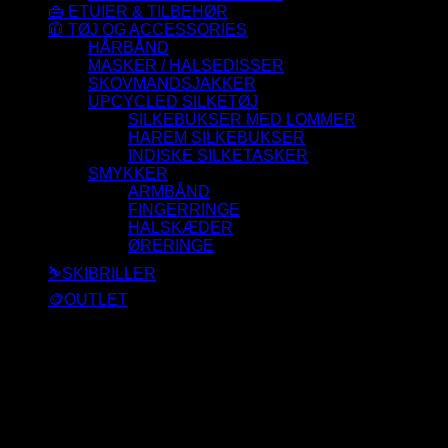
👜 ETUIER & TILBEHØR
🧥 TØJ OG ACCESSORIES
HÅRBÅND
MASKER / HALSEDISSER
SKOVMANDSJAKKER
UPCYCLED SILKETØJ
SILKEBUKSER MED LOMMER
HAREM SILKEBUKSER
INDISKE SILKETASKER
SMYKKER
ARMBÅND
FINGERRINGE
HALSKÆDER
ØRERINGE
⛷️SKIBRILLER
🪙OUTLET
Der blev ikke fundet nogle varer, der matcher dit valg.