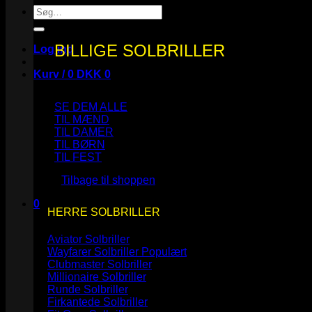
Søg
efter:
BILLIGE SOLBRILLER
Log ind
Kurv /
0
DKK
0
SE DEM ALLE
TIL MÆND
TIL DAMER
TIL BØRN
Ingen varer i kurven.
TIL FEST
Tilbage til shoppen
0
HERRE SOLBRILLER
Kurv
Aviator Solbriller
Wayfarer Solbriller
Clubmaster Solbriller
Millionaire Solbriller
Runde Solbriller
Ingen varer i kurven.
Firkantede Solbriller