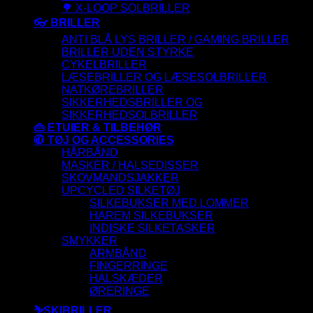
🌳 X-LOOP SOLBRILLER
👓 BRILLER
ANTI BLÅ LYS BRILLER / GAMING BRILLER
BRILLER UDEN STYRKE
CYKELBRILLER
LÆSEBRILLER OG LÆSESOLBRILLER
NATKØREBRILLER
SIKKERHEDSBRILLER OG
SIKKERHEDSOLBRILLER
👜 ETUIER & TILBEHØR
🧥 TØJ OG ACCESSORIES
HÅRBÅND
MASKER / HALSEDISSER
SKOVMANDSJAKKER
UPCYCLED SILKETØJ
SILKEBUKSER MED LOMMER
HAREM SILKEBUKSER
INDISKE SILKETASKER
SMYKKER
ARMBÅND
FINGERRINGE
HALSKÆDER
ØRERINGE
⛷️SKIBRILLER