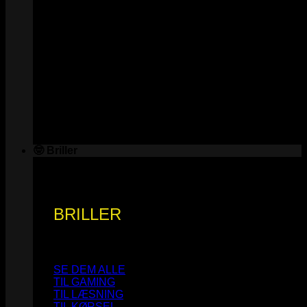
🤓 Briller
BRILLER
SE DEM ALLE
TIL GAMING
TIL LÆSNING
TIL KØRSEL