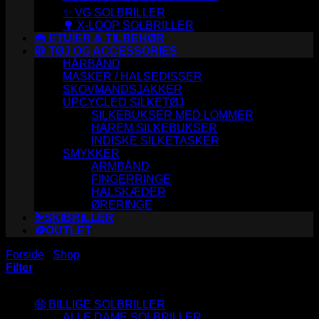
✨ VG SOLBRILLER
🌳 X-LOOP SOLBRILLER
👜 ETUIER & TILBEHØR
🧥 TØJ OG ACCESSORIES
HÅRBÅND
MASKER / HALSEDISSER
SKOVMANDSJAKKER
UPCYCLED SILKETØJ
SILKEBUKSER MED LOMMER
HAREM SILKEBUKSER
INDISKE SILKETASKER
SMYKKER
ARMBÅND
FINGERRINGE
HALSKÆDER
ØRERINGE
⛷️SKIBRILLER
🪙OUTLET
Forside
/
Shop
/
Varer tagged “20-261”
Filter
Varesortiment
🤑 BILLIGE SOLBRILLER
ALLE DAME SOLBRILLER