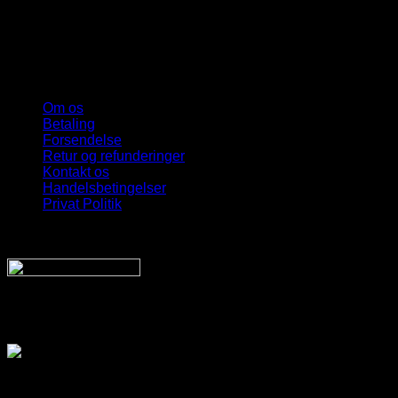
Om os
Betaling
Forsendelse
Retur og refunderinger
Kontakt os
Handelsbetingelser
Privat Politik
Sveriges bedste udvalg
Af billige solbriller
Vi sender din pakke hurtigt med: