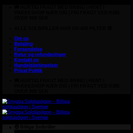
Fortsæt
🚚 HURTIG FRAGT MED BRING | HENT I
til
PAKKESHOP NÆR DIG | FRI FRAGT VED KØB
indhold
OVER 999 SEK
ALLE SOLBRILLER HAR UV-400 FILTER 😎
Om os
Betaling
Forsendelse
Retur og refunderinger
Kontakt os
Handelsbetingelser
Privat Politik
🚚 HURTIG FRAGT MED BRING | HENT I
PAKKESHOP NÆR DIG | FRI FRAGT VED KØB
OVER 999 SEK
🤑 Billige Solbriller