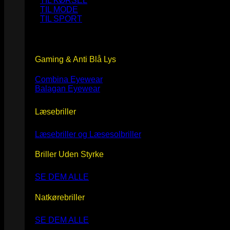
TIL KØRSEL
TIL MODE
TIL SPORT
Gaming & Anti Blå Lys
Combina Eyewear
Balagan Eyewear
Læsebriller
Læsebriller og Læsesolbriller
Briller Uden Styrke
SE DEM ALLE
Natkørebriller
SE DEM ALLE