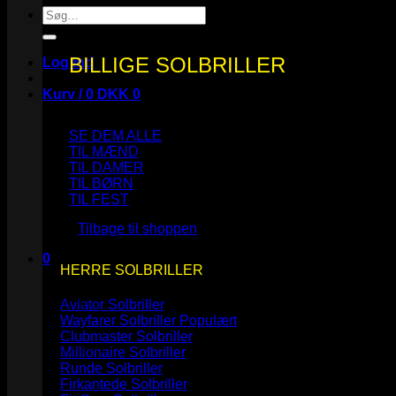
Søg
efter:
BILLIGE SOLBRILLER
Log ind
Kurv /
0
DKK
0
SE DEM ALLE
TIL MÆND
TIL DAMER
TIL BØRN
Ingen varer i kurven.
TIL FEST
Tilbage til shoppen
0
HERRE SOLBRILLER
Kurv
Aviator Solbriller
Wayfarer Solbriller
Clubmaster Solbriller
Millionaire Solbriller
Runde Solbriller
Ingen varer i kurven.
Firkantede Solbriller