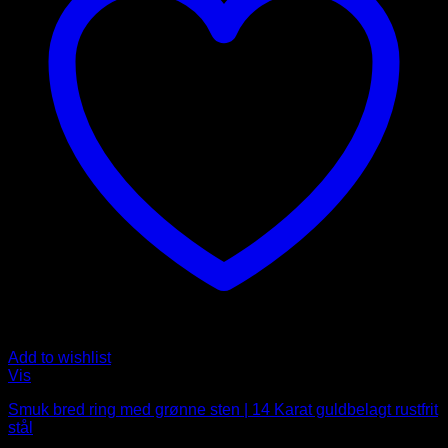
Add to wishlist
Vis
Smuk bred ring med grønne sten | 14 Karat guldbelagt rustfrit
stål