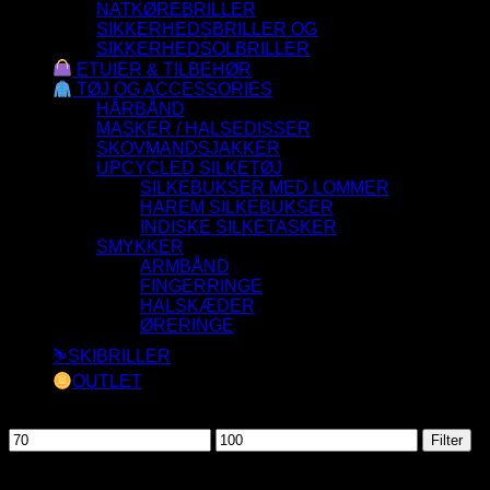
NATKØREBRILLER
SIKKERHEDSBRILLER OG
SIKKERHEDSOLBRILLER
ETUIER & TILBEHØR
TØJ OG ACCESSORIES
HÅRBÅND
MASKER / HALSEDISSER
SKOVMANDSJAKKER
UPCYCLED SILKETØJ
SILKEBUKSER MED LOMMER
HAREM SILKEBUKSER
INDISKE SILKETASKER
SMYKKER
ARMBÅND
FINGERRINGE
HALSKÆDER
ØRERINGE
⛷️SKIBRILLER
OUTLET
Filtrer efter pris
Mindste
Højeste
Filter
pris
pris
Fingerringe – Eksklusive Design og Tidløs Elegance