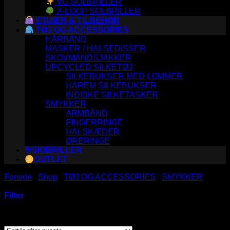
VG SOLBRILLER
X-LOOP SOLBRILLER
ETUIER & TILBEHØR
TØJ OG ACCESSORIES
HÅRBÅND
MASKER / HALSEDISSER
SKOVMANDSJAKKER
UPCYCLED SILKETØJ
SILKEBUKSER MED LOMMER
HAREM SILKEBUKSER
INDISKE SILKETASKER
SMYKKER
ARMBÅND
FINGERRINGE
HALSKÆDER
ØRERINGE
⛷️SKIBRILLER
OUTLET
Forside
/
Shop
/
TØJ OG ACCESSORIES
/
SMYKKER
/
FINGERRINGE
Filter
Sorteret
Viser 15 resultater
efter