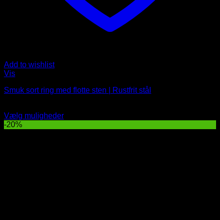
Add to wishlist
Vis
Smuk sort ring med flotte sten | Rustfrit stål
Oprindelig
Nuværende
99
DKK
79
DKK
pris
pris
Vælg muligheder
Dette
var:
er:
-20%
produkt
99 DKK.
79 DKK.
har
flere
varianter.
Indstillingerne
kan
vælges
på
produktsiden