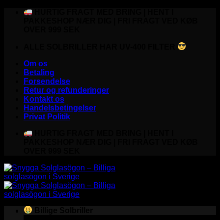
Fortsæt
HURTIG FRAGT MED BRING | HENT I
til
PAKKESHOP NÆR DIG | FRI FRAGT VED KØB
indhold
OVER 999 SEK
ALLE SOLBRILLER HAR UV-400 FILTER
Om os
Betaling
Forsendelse
Retur og refunderinger
Kontakt os
Handelsbetingelser
Privat Politik
HURTIG FRAGT MED BRING | HENT I
PAKKESHOP NÆR DIG | FRI FRAGT VED KØB
OVER 999 SEK
Billige Solbriller