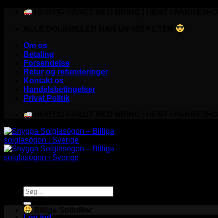
Fortsæt
HURTIG FRAGT MED BRING | HENT I PAKKESHO
til
ALLE SOLBRILLER HAR UV-400 FILTER
indhold
Om os
Betaling
Forsendelse
Retur og refunderinger
Kontakt os
Handelsbetingelser
Privat Politik
HURTIG FRAGT MED BRING | HENT I PAKKESHO
Søg
efter:
Billige Solbriller
Log ind