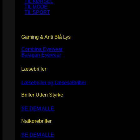
TIL KØRSEL
TIL MODE
TIL SPORT
Gaming & Anti Blå Lys
Combina Eyewear
Balagan Eyewear
Læsebriller
Læsebriller og Læsesolbriller
Briller Uden Styrke
SE DEM ALLE
Natkørebriller
SE DEM ALLE