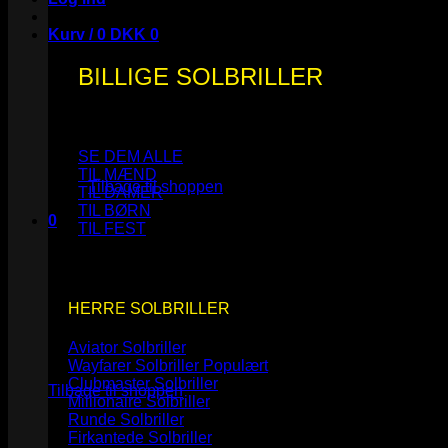
Kurv /
0
DKK
0
BILLIGE SOLBRILLER
Ingen varer i kurven.
SE DEM ALLE
TIL MÆND
Tilbage til shoppen
TIL DAMER
TIL BØRN
0
TIL FEST
Kurv
HERRE SOLBRILLER
Aviator Solbriller
Ingen varer i kurven.
Wayfarer Solbriller
Clubmaster Solbriller
Tilbage til shoppen
Millionaire Solbriller
Runde Solbriller
Firkantede Solbriller