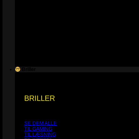
Briller
BRILLER
SE DEM ALLE
TIL GAMING
TIL LÆSNING