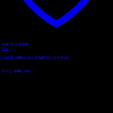
Add to wishlist
Vis
Sports brillesnor | Graphite – 5 Farver
59
DKK
Vælg muligheder
Dette
produkt
har
flere
varianter.
Indstillingerne
kan
vælges
på