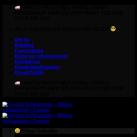
Fortsæt
HURTIG FRAGT MED BRING | HENT I
til
PAKKESHOP NÆR DIG | FRI FRAGT VED KØB
indhold
OVER 999 SEK
ALLE SOLBRILLER HAR UV-400 FILTER
Om os
Betaling
Forsendelse
Retur og refunderinger
Kontakt os
Handelsbetingelser
Privat Politik
HURTIG FRAGT MED BRING | HENT I
PAKKESHOP NÆR DIG | FRI FRAGT VED KØB
OVER 999 SEK
Billige Solbriller