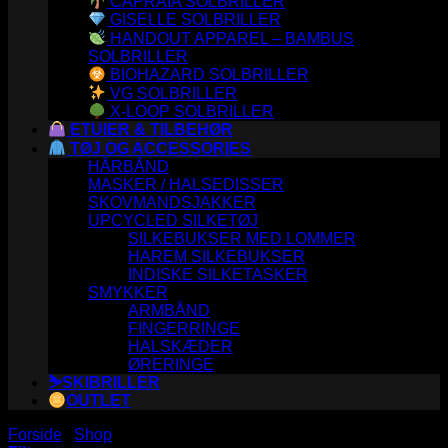
CAPRAIA SOLBRILLER
GISELLE SOLBRILLER
HANDOUT APPAREL – BAMBUS
SOLBRILLER
BIOHAZARD SOLBRILLER
VG SOLBRILLER
X-LOOP SOLBRILLER
ETUIER & TILBEHØR
TØJ OG ACCESSORIES
HÅRBÅND
MASKER / HALSEDISSER
SKOVMANDSJAKKER
UPCYCLED SILKETØJ
SILKEBUKSER MED LOMMER
HAREM SILKEBUKSER
INDISKE SILKETASKER
SMYKKER
ARMBÅND
FINGERRINGE
HALSKÆDER
ØRERINGE
⛷️SKIBRILLER
OUTLET
Forside
/
Shop
/
ETUIER & TILBEHØR