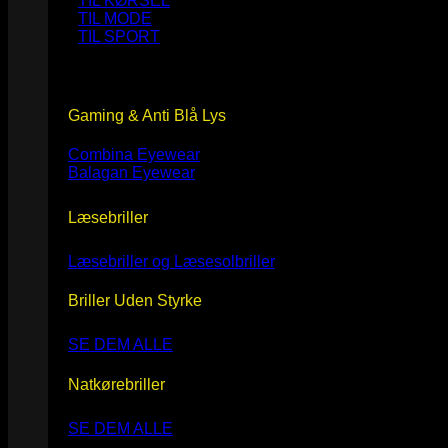
TIL KØRSEL
TIL MODE
TIL SPORT
Gaming & Anti Blå Lys
Combina Eyewear
Balagan Eyewear
Læsebriller
Læsebriller og Læsesolbriller
Briller Uden Styrke
SE DEM ALLE
Natkørebriller
SE DEM ALLE