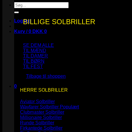
Søg
efter:
BILLIGE SOLBRILLER
Log ind
Kurv /
0
DKK
0
SE DEM ALLE
TIL MÆND
TIL DAMER
TIL BØRN
Ingen varer i kurven.
TIL FEST
Tilbage til shoppen
0
HERRE SOLBRILLER
Kurv
Aviator Solbriller
Wayfarer Solbriller
Clubmaster Solbriller
Millionaire Solbriller
Runde Solbriller
Ingen varer i kurven.
Firkantede Solbriller