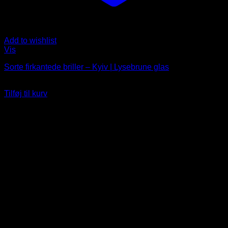
Add to wishlist
Vis
Sorte firkantede briller – Kyiv | Lysebrune glas
99
DKK
Tilføj til kurv