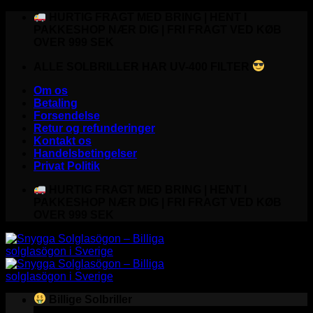
Fortsæt
HURTIG FRAGT MED BRING | HENT I
til
PAKKESHOP NÆR DIG | FRI FRAGT VED KØB
indhold
OVER 999 SEK
ALLE SOLBRILLER HAR UV-400 FILTER
Om os
Betaling
Forsendelse
Retur og refunderinger
Kontakt os
Handelsbetingelser
Privat Politik
HURTIG FRAGT MED BRING | HENT I
PAKKESHOP NÆR DIG | FRI FRAGT VED KØB
OVER 999 SEK
Billige Solbriller