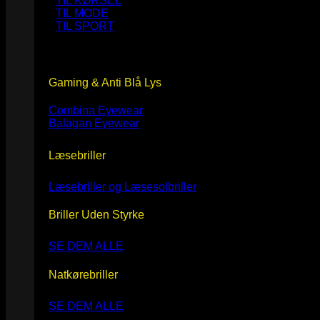
TIL KØRSEL
TIL MODE
TIL SPORT
Gaming & Anti Blå Lys
Combina Eyewear
Balagan Eyewear
Læsebriller
Læsebriller og Læsesolbriller
Briller Uden Styrke
SE DEM ALLE
Natkørebriller
SE DEM ALLE