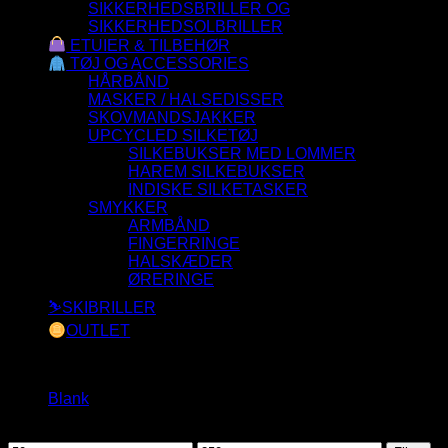
SIKKERHEDSBRILLER OG
SIKKERHEDSOLBRILLER
ETUIER & TILBEHØR
TØJ OG ACCESSORIES
HÅRBÅND
MASKER / HALSEDISSER
SKOVMANDSJAKKER
UPCYCLED SILKETØJ
SILKEBUKSER MED LOMMER
HAREM SILKEBUKSER
INDISKE SILKETASKER
SMYKKER
ARMBÅND
FINGERRINGE
HALSKÆDER
ØRERINGE
⛷️SKIBRILLER
OUTLET
Filtrer efter
Blank
(1)
Filtrer efter pris