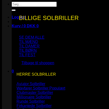
Søg
efter:
BILLIGE SOLBRILLER
Log ind
Kurv /
0
DKK
0
SE DEM ALLE
TIL MÆND
TIL DAMER
TIL BØRN
Ingen varer i kurven.
TIL FEST
Tilbage til shoppen
0
HERRE SOLBRILLER
Kurv
Aviator Solbriller
Wayfarer Solbriller
Clubmaster Solbriller
Millionaire Solbriller
Runde Solbriller
Ingen varer i kurven.
Firkantede Solbriller