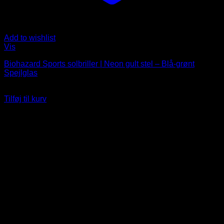
Add to wishlist
Vis
Biohazard Sports solbriller | Neon gult stel – Blå-grønt
Spejlglas
249
DKK
Tilføj til kurv