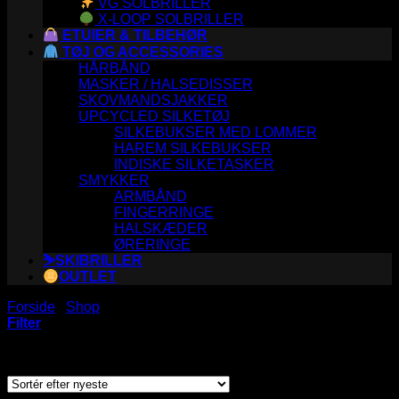
VG SOLBRILLER
X-LOOP SOLBRILLER
ETUIER & TILBEHØR
TØJ OG ACCESSORIES
HÅRBÅND
MASKER / HALSEDISSER
SKOVMANDSJAKKER
UPCYCLED SILKETØJ
SILKEBUKSER MED LOMMER
HAREM SILKEBUKSER
INDISKE SILKETASKER
SMYKKER
ARMBÅND
FINGERRINGE
HALSKÆDER
ØRERINGE
⛷️SKIBRILLER
OUTLET
Forside
/
Shop
/
BRILLER
Filter
Sorteret
Viser 1–120 af 128 resultater
efter
seneste