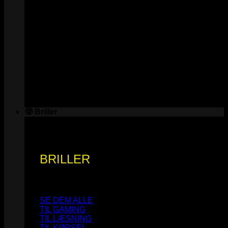
🤓 Briller
BRILLER
SE DEM ALLE
TIL GAMING
TIL LÆSNING
TIL KØRSEL