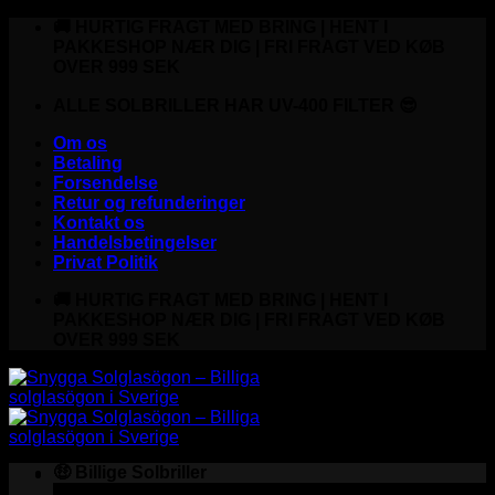
Fortsæt
🚚 HURTIG FRAGT MED BRING | HENT I
til
PAKKESHOP NÆR DIG | FRI FRAGT VED KØB
indhold
OVER 999 SEK
ALLE SOLBRILLER HAR UV-400 FILTER 😎
Om os
Betaling
Forsendelse
Retur og refunderinger
Kontakt os
Handelsbetingelser
Privat Politik
🚚 HURTIG FRAGT MED BRING | HENT I
PAKKESHOP NÆR DIG | FRI FRAGT VED KØB
OVER 999 SEK
🤑 Billige Solbriller