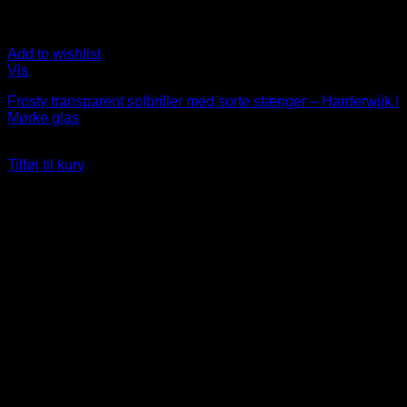
Add to wishlist
Vis
Frosty transparent solbriller med sorte stænger – Harderwijk |
Mørke glas
99
DKK
Tilføj til kurv