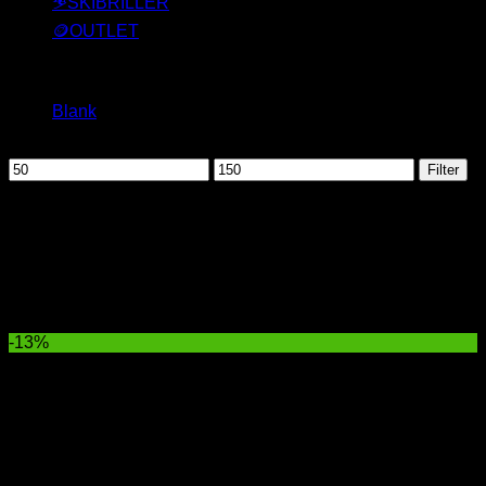
⛷️SKIBRILLER
🪙OUTLET
Filtrer efter
Blank
(3)
Filtrer efter pris
Mindste
Højeste
Filter
pris
pris
Her finder du vores udvalg af den klassiske Wayfarer
solbrille. Denne solbrille har alle dage været en af de mest
sælgende solbrille nogensinde. Den findes i et hav af
forskellige variationer. I flotte farver og med spejlglas. Man
kan også altid bare gå efter den lidt mere afdæmpet sorte
version. Vælg selv din ynglings her.
-13%