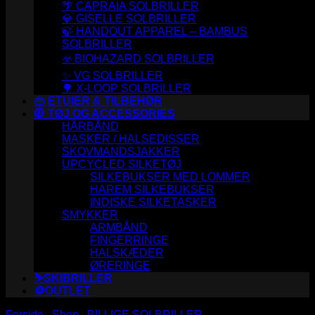
🌴 CAPRAIA SOLBRILLER
💎 GISELLE SOLBRILLER
🍃 HANDOUT APPAREL – BAMBUS
SOLBRILLER
☣️ BIOHAZARD SOLBRILLER
✨ VG SOLBRILLER
🌳 X-LOOP SOLBRILLER
👜 ETUIER & TILBEHØR
🧥 TØJ OG ACCESSORIES
HÅRBÅND
MASKER / HALSEDISSER
SKOVMANDSJAKKER
UPCYCLED SILKETØJ
SILKEBUKSER MED LOMMER
HAREM SILKEBUKSER
INDISKE SILKETASKER
SMYKKER
ARMBÅND
FINGERRINGE
HALSKÆDER
ØRERINGE
⛷️SKIBRILLER
🪙OUTLET
Forside
/
Shop
/
BILLIGE SOLBRILLER
/
WAYFARER