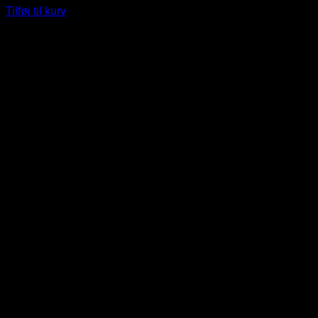
pris
pris
Tilføj til kurv
var:
er:
149 DKK.
129 DKK.