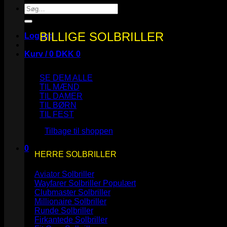
Søg
efter:
BILLIGE SOLBRILLER
Log ind
Kurv /
0
DKK
0
SE DEM ALLE
TIL MÆND
TIL DAMER
TIL BØRN
Ingen varer i kurven.
TIL FEST
Tilbage til shoppen
0
HERRE SOLBRILLER
Kurv
Aviator Solbriller
Wayfarer Solbriller
Clubmaster Solbriller
Millionaire Solbriller
Runde Solbriller
Ingen varer i kurven.
Firkantede Solbriller