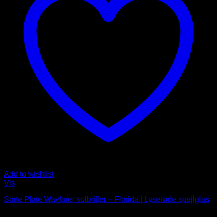
Add to wishlist
Vis
Sorte Plate Wayfarer solbriller – Florida | Lyserøde spejlglas
Oprindelig
Nuværende
149
DKK
129
DKK