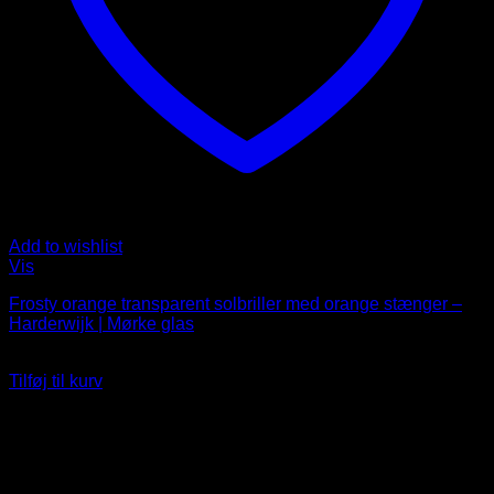
Add to wishlist
Vis
Frosty orange transparent solbriller med orange stænger –
Harderwijk | Mørke glas
99
DKK
Tilføj til kurv