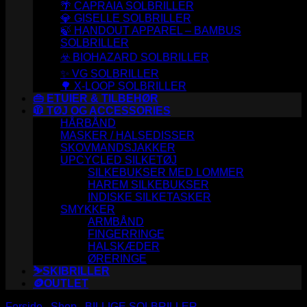
🌴 CAPRAIA SOLBRILLER
💎 GISELLE SOLBRILLER
🍃 HANDOUT APPAREL – BAMBUS
SOLBRILLER
☣️ BIOHAZARD SOLBRILLER
✨ VG SOLBRILLER
🌳 X-LOOP SOLBRILLER
👜 ETUIER & TILBEHØR
🧥 TØJ OG ACCESSORIES
HÅRBÅND
MASKER / HALSEDISSER
SKOVMANDSJAKKER
UPCYCLED SILKETØJ
SILKEBUKSER MED LOMMER
HAREM SILKEBUKSER
INDISKE SILKETASKER
SMYKKER
ARMBÅND
FINGERRINGE
HALSKÆDER
ØRERINGE
⛷️SKIBRILLER
🪙OUTLET
Forside
/
Shop
/
BILLIGE SOLBRILLER
/
AVIATOR