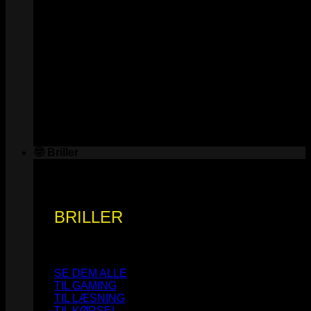
🤓 Briller
BRILLER
SE DEM ALLE
TIL GAMING
TIL LÆSNING
TIL KØRSEL