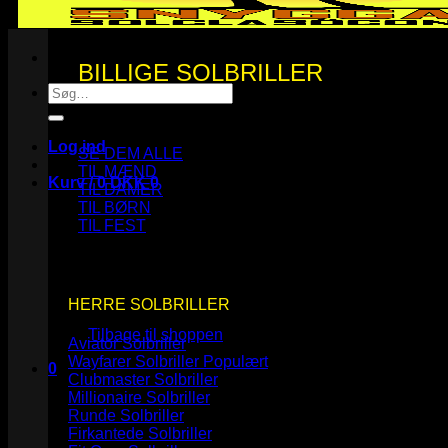
BILLIGE SOLBRILLER
Søg
efter:
Log ind
SE DEM ALLE
TIL MÆND
Kurv /
0
DKK
0
TIL DAMER
TIL BØRN
TIL FEST
Ingen varer i kurven.
HERRE SOLBRILLER
Tilbage til shoppen
Aviator Solbriller
Wayfarer Solbriller
0
Clubmaster Solbriller
Kurv
Millionaire Solbriller
Runde Solbriller
Firkantede Solbriller