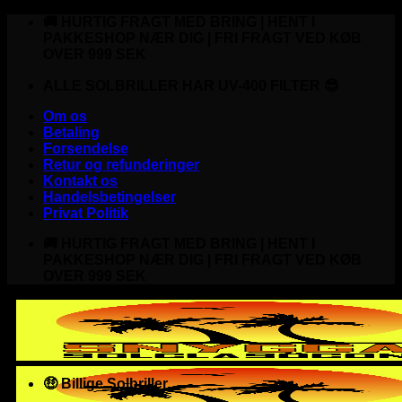
Fortsæt
🚚 HURTIG FRAGT MED BRING | HENT I
til
PAKKESHOP NÆR DIG | FRI FRAGT VED KØB
indhold
OVER 999 SEK
ALLE SOLBRILLER HAR UV-400 FILTER 😎
Om os
Betaling
Forsendelse
Retur og refunderinger
Kontakt os
Handelsbetingelser
Privat Politik
🚚 HURTIG FRAGT MED BRING | HENT I
PAKKESHOP NÆR DIG | FRI FRAGT VED KØB
OVER 999 SEK
🤑 Billige Solbriller