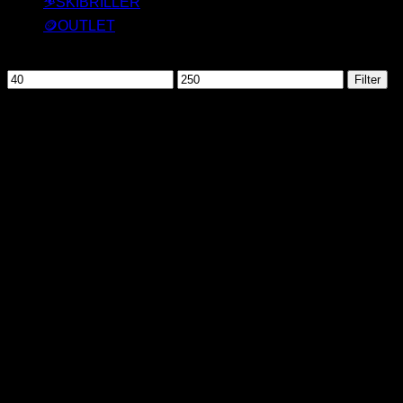
⛷️SKIBRILLER
🪙OUTLET
Filtrer efter pris
Mindste
Højeste
Filter
pris
pris
Her finder du fede Aviator solbriller i mange forskellige farver.
Med spejlglas og selvfølgelig med UV beskyttelse. Den
klassiske pilot solbrille har alle dage været en bestseller og
er elsket af mange mennesker. Se alle vores variationer her