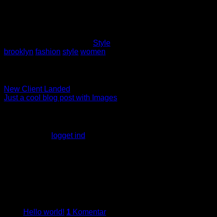
Interdum et malesuada fames ac ante ipsum primis in
faucibus. Pellentesque neque tellus, condimentum non eros
non, consectetur auctor lacus. Curabitur malesuada odio
eget elit egestas porttitor.
Dette indlæg blev postet i
Style
og tagged
brooklyn
,
fashion
,
style
,
women
.
Daniel
New Client Landed
Just a cool blog post with Images
Skriv et svar
Du skal være
logget ind
for at skrive en kommentar.
About
Lorem ipsum dolor sit amet, consectetuer adipiscing elit, sed
diam nonummy nibh euismod tincidunt.
Latest Posts
27
maj
Hello world!
1
Komentar