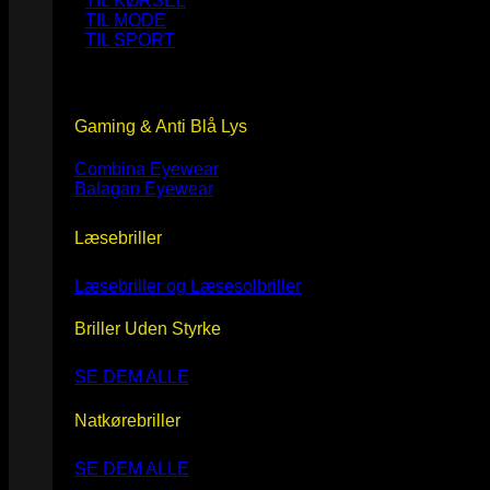
TIL KØRSEL
TIL MODE
TIL SPORT
Gaming & Anti Blå Lys
Combina Eyewear
Balagan Eyewear
Læsebriller
Læsebriller og Læsesolbriller
Briller Uden Styrke
SE DEM ALLE
Natkørebriller
SE DEM ALLE