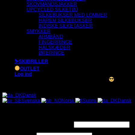
SKOVMANDSJAKKER
UPCYCLED SILKETØJ
SILKEBUKSER MED LOMMER
HAREM SILKEBUKSER
INDISKE SILKETASKER
SMYKKER
ARMBÅND
FINGERRINGE
HALSKÆDER
ØRERINGE
⛷️SKIBRILLER
OUTLET
Log ind
ALLE SOLBRILLER HAR UV-400 FILTER
Dansk
Svenska
Norsk
Suomi
Dansk
Log ind
Påkrævet
Brugernavn eller e-mailadresse
*
Påkrævet