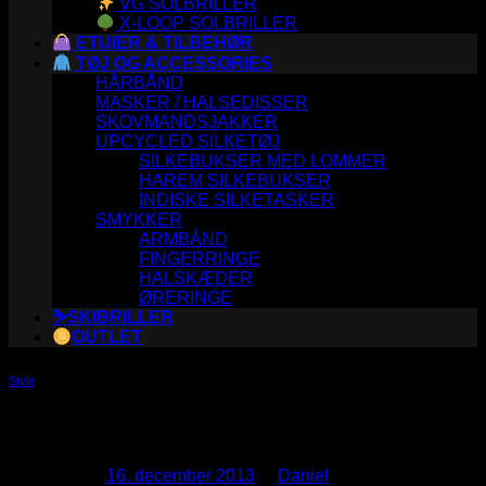
VG SOLBRILLER
X-LOOP SOLBRILLER
ETUIER & TILBEHØR
TØJ OG ACCESSORIES
HÅRBÅND
MASKER / HALSEDISSER
SKOVMANDSJAKKER
UPCYCLED SILKETØJ
SILKEBUKSER MED LOMMER
HAREM SILKEBUKSER
INDISKE SILKETASKER
SMYKKER
ARMBÅND
FINGERRINGE
HALSKÆDER
ØRERINGE
⛷️SKIBRILLER
OUTLET
Style
Another post with A Gallery
Udgivet den
16. december 2013
af
Daniel