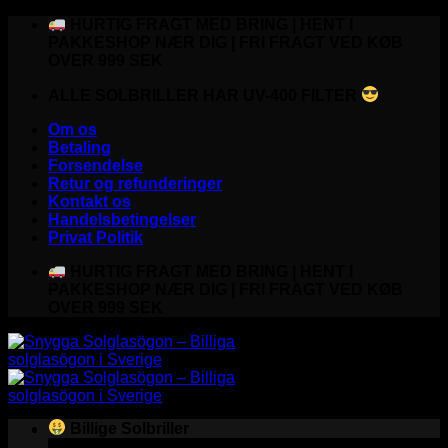
Fortsæt
HURTIG FRAGT MED BRING | HENT I
til
PAKKESHOP NÆR DIG | FRI FRAGT VED KØB
indhold
OVER 999 SEK
ALLE SOLBRILLER HAR UV-400 FILTER
Om os
Betaling
Forsendelse
Retur og refunderinger
Kontakt os
Handelsbetingelser
Privat Politik
HURTIG FRAGT MED BRING | HENT I
PAKKESHOP NÆR DIG | FRI FRAGT VED KØB
OVER 999 SEK
Billige Solbriller