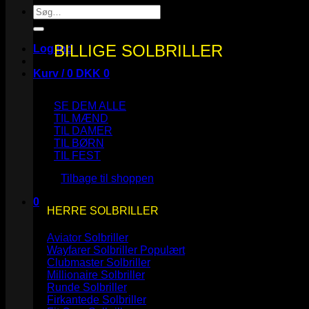
Søg
efter:
BILLIGE SOLBRILLER
Log ind
Kurv /
0
DKK
0
SE DEM ALLE
TIL MÆND
TIL DAMER
TIL BØRN
Ingen varer i kurven.
TIL FEST
Tilbage til shoppen
0
HERRE SOLBRILLER
Kurv
Aviator Solbriller
Wayfarer Solbriller
Clubmaster Solbriller
Millionaire Solbriller
Runde Solbriller
Ingen varer i kurven.
Firkantede Solbriller