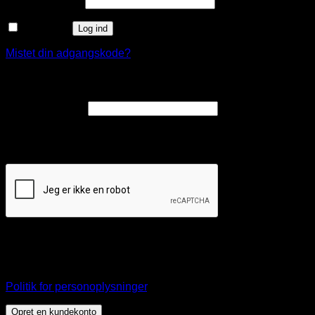
Adgangskode
*
Husk mig
Log ind
Mistet din adgangskode?
Opret en kundekonto
Påkrævet
E-mailadresse
*
Et link til en side, hvor du kan oprette en ny adgangskode, vil
blive sendt til din e-mailadresse.
Dine personlige data vil blive anvendt til at understøtte din
brugeroplevelse på webshoppen, til at administrere adgang
til din konto, og til andre formål, som er beskrevet i vores
Politik for personoplysninger
.
Opret en kundekonto