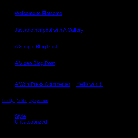
19
nov
Welcome to Flatsome
13
okt
Just another post with A Gallery
13
okt
A Simple Blog Post
01
jan
A Video Blog Post
Recent Comments
A WordPress Commenter
til
Hello world!
Tag Cloud
brooklyn
fashion
style
women
Kategorier
Style
(5)
Uncategorized
(4)
Arkiver