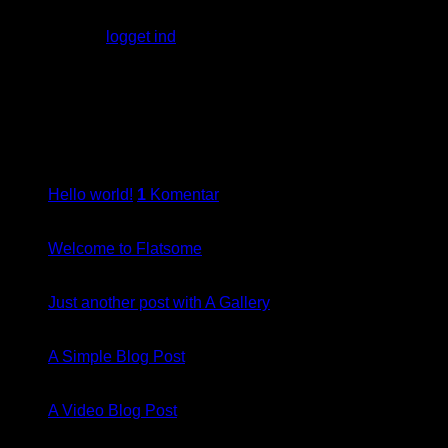
Du skal være
logget ind
for at skrive en kommentar.
About
Lorem ipsum dolor sit amet, consectetuer adipiscing elit, sed
diam nonummy nibh euismod tincidunt.
Latest Posts
27
maj
Hello world!
1
Komentar
19
nov
Welcome to Flatsome
13
okt
Just another post with A Gallery
13
okt
A Simple Blog Post
01
jan
A Video Blog Post
Recent Comments