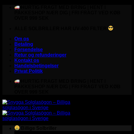
Fortsæt
HURTIG FRAGT MED BRING | HENT I
til
PAKKESHOP NÆR DIG | FRI FRAGT VED KØB
indhold
OVER 999 SEK
ALLE SOLBRILLER HAR UV-400 FILTER
Om os
Betaling
Forsendelse
Retur og refunderinger
Kontakt os
Handelsbetingelser
Privat Politik
HURTIG FRAGT MED BRING | HENT I
PAKKESHOP NÆR DIG | FRI FRAGT VED KØB
OVER 999 SEK
Billige Solbriller