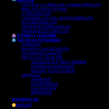
BRILLER
ANTI BLÅ LYS BRILLER / GAMING BRILLER
BRILLER UDEN STYRKE
CYKELBRILLER
LÆSEBRILLER OG LÆSESOLBRILLER
NATKØREBRILLER
SIKKERHEDSBRILLER OG
SIKKERHEDSOLBRILLER
ETUIER & TILBEHØR
TØJ OG ACCESSORIES
HÅRBÅND
MASKER / HALSEDISSER
SKOVMANDSJAKKER
UPCYCLED SILKETØJ
SILKEBUKSER MED LOMMER
HAREM SILKEBUKSER
INDISKE SILKETASKER
SMYKKER
ARMBÅND
FINGERRINGE
HALSKÆDER
ØRERINGE
⛷️SKIBRILLER
OUTLET