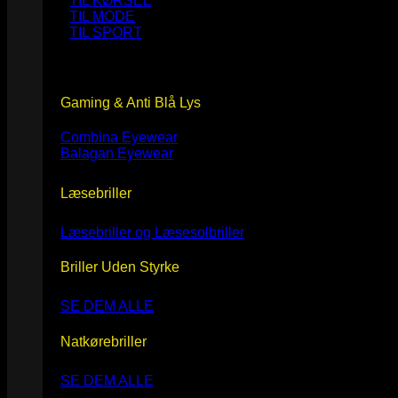
TIL KØRSEL
TIL MODE
TIL SPORT
Gaming & Anti Blå Lys
Combina Eyewear
Balagan Eyewear
Læsebriller
Læsebriller og Læsesolbriller
Briller Uden Styrke
SE DEM ALLE
Natkørebriller
SE DEM ALLE