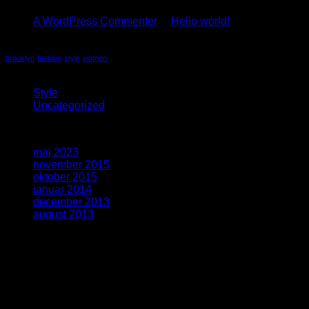
A WordPress Commenter
til
Hello world!
Tag Cloud
brooklyn
fashion
style
women
Kategorier
Style
(5)
Uncategorized
(4)
Arkiver
maj 2023
(1)
november 2015
(1)
oktober 2015
(2)
januar 2014
(1)
december 2013
(2)
august 2013
(2)