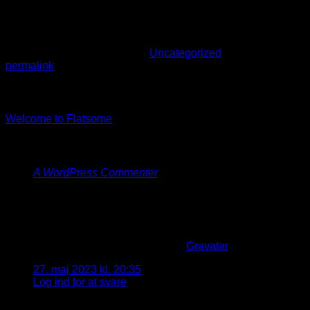
Welcome to WordPress. This is your first post. Edit or delete
it, then start writing!
Dette indlæg var udgivet den
Uncategorized
. Bookmark
permalink
.
Daniel
Welcome to Flatsome
En kommentar til “
Hello world!
”
A WordPress Commenter
siger:
Hi, this is a comment.
To get started with moderating, editing, and deleting
comments, please visit the Comments screen in the
dashboard.
Commenter avatars come from
Gravatar
.
27. maj 2023 kl. 20:35
Log ind for at svare
Skriv et svar