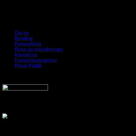
Om os
Betaling
Forsendelse
Retur og refunderinger
Kontakt os
Handelsbetingelser
Privat Politik
Sveriges bedste udvalg
Af billige solbriller
Vi sender din pakke hurtigt med:
SnyggaSolglasögon.se