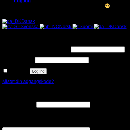
Log ind
ALLE SOLBRILLER HAR UV-400 FILTER
Dansk
Svenska
Norsk
Suomi
Dansk
Log ind
Påkrævet
Brugernavn eller e-mailadresse
*
Påkrævet
Adgangskode
*
Husk mig
Log ind
Mistet din adgangskode?
Opret en kundekonto
Påkrævet
E-mailadresse
*
Et link til en side, hvor du kan oprette en ny adgangskode, vil
blive sendt til din e-mailadresse.