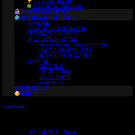
VG SOLBRILLER
X-LOOP SOLBRILLER
ETUIER & TILBEHØR
TØJ OG ACCESSORIES
HÅRBÅND
MASKER / HALSEDISSER
SKOVMANDSJAKKER
UPCYCLED SILKETØJ
SILKEBUKSER MED LOMMER
HAREM SILKEBUKSER
INDISKE SILKETASKER
SMYKKER
ARMBÅND
FINGERRINGE
HALSKÆDER
ØRERINGE
⛷️SKIBRILLER
OUTLET
Uncategorized
Hello world!
Udgivet den
27. maj 2023
af
Daniel