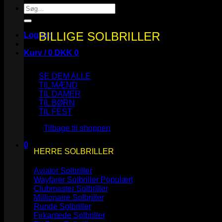
Søg
efter:
BILLIGE SOLBRILLER
Log ind
Kurv /
0
DKK
0
SE DEM ALLE
TIL MÆND
TIL DAMER
TIL BØRN
Ingen varer i kurven.
TIL FEST
Tilbage til shoppen
0
HERRE SOLBRILLER
Kurv
Aviator Solbriller
Wayfarer Solbriller
Clubmaster Solbriller
Millionaire Solbriller
Runde Solbriller
Ingen varer i kurven.
Firkantede Solbriller