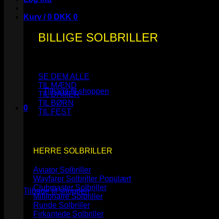
Kurv /
0
DKK
0
BILLIGE SOLBRILLER
Ingen varer i kurven.
SE DEM ALLE
TIL MÆND
Tilbage til shoppen
TIL DAMER
TIL BØRN
0
TIL FEST
Kurv
HERRE SOLBRILLER
Aviator Solbriller
Ingen varer i kurven.
Wayfarer Solbriller
Clubmaster Solbriller
Tilbage til shoppen
Millionaire Solbriller
Runde Solbriller
Firkantede Solbriller