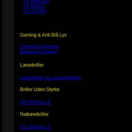
TIL KØRSEL
TIL MODE
TIL SPORT
Gaming & Anti Blå Lys
Combina Eyewear
Balagan Eyewear
Læsebriller
Læsebriller og Læsesolbriller
Briller Uden Styrke
SE DEM ALLE
Natkørebriller
SE DEM ALLE