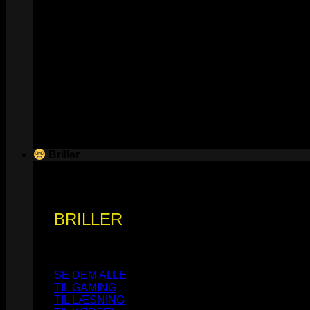
Briller
BRILLER
SE DEM ALLE
TIL GAMING
TIL LÆSNING