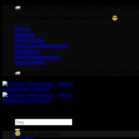
Fortsæt
HURTIG FRAGT MED BRING | HENT I PAKKESHO
til
ALLE SOLBRILLER HAR UV-400 FILTER
indhold
Om os
Betaling
Forsendelse
Retur og refunderinger
Kontakt os
Handelsbetingelser
Privat Politik
HURTIG FRAGT MED BRING | HENT I PAKKESHO
Søg
efter:
Billige Solbriller
Log ind