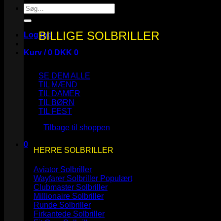
Søg
efter:
BILLIGE SOLBRILLER
Log ind
Kurv /
0
DKK
0
SE DEM ALLE
TIL MÆND
TIL DAMER
TIL BØRN
Ingen varer i kurven.
TIL FEST
Tilbage til shoppen
0
HERRE SOLBRILLER
Kurv
Aviator Solbriller
Wayfarer Solbriller
Clubmaster Solbriller
Millionaire Solbriller
Runde Solbriller
Ingen varer i kurven.
Firkantede Solbriller