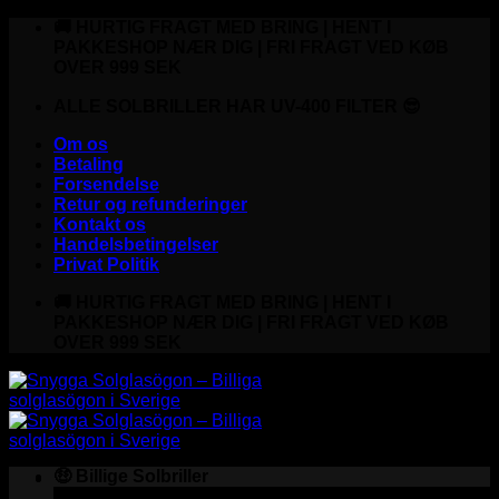
Fortsæt
🚚 HURTIG FRAGT MED BRING | HENT I
til
PAKKESHOP NÆR DIG | FRI FRAGT VED KØB
indhold
OVER 999 SEK
ALLE SOLBRILLER HAR UV-400 FILTER 😎
Om os
Betaling
Forsendelse
Retur og refunderinger
Kontakt os
Handelsbetingelser
Privat Politik
🚚 HURTIG FRAGT MED BRING | HENT I
PAKKESHOP NÆR DIG | FRI FRAGT VED KØB
OVER 999 SEK
🤑 Billige Solbriller