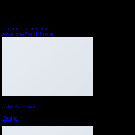
Lorem ipsum dolor sit amet, consectetuer adipiscing elit, sed
diam nonummy nibh euismod tincidunt ut laoreet dolore
magna aliquam erat volutpat.
Flatsome Poster Print
Awesome Pencil Poster
Another Print Package
Design