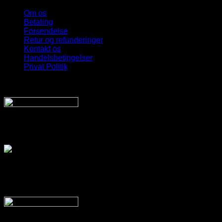
Om os
Betaling
Forsendelse
Retur og refunderinger
Kontakt os
Handelsbetingelser
Privat Politik
Sveriges bedste udvalg
Af billige solbriller
Vi sender din pakke hurtigt med:
SnyggaSolglasögon.se
Copyright 2026 © SnyggaSolglasogon.se