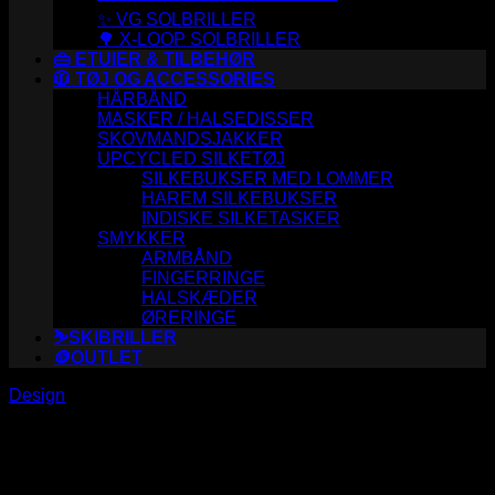
✨ VG SOLBRILLER
🌳 X-LOOP SOLBRILLER
👜 ETUIER & TILBEHØR
🧥 TØJ OG ACCESSORIES
HÅRBÅND
MASKER / HALSEDISSER
SKOVMANDSJAKKER
UPCYCLED SILKETØJ
SILKEBUKSER MED LOMMER
HAREM SILKEBUKSER
INDISKE SILKETASKER
SMYKKER
ARMBÅND
FINGERRINGE
HALSKÆDER
ØRERINGE
⛷️SKIBRILLER
🪙OUTLET
Design
Portfolio typography