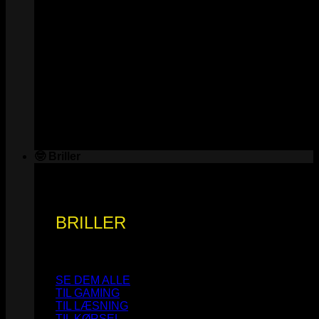
🤓 Briller
BRILLER
SE DEM ALLE
TIL GAMING
TIL LÆSNING
TIL KØRSEL