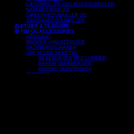
LÆSEBRILLER OG LÆSESOLBRILLER
NATKØREBRILLER
SIKKERHEDSBRILLER OG
SIKKERHEDSOLBRILLER
👜 ETUIER & TILBEHØR
🧥 TØJ OG ACCESSORIES
HÅRBÅND
MASKER / HALSEDISSER
SKOVMANDSJAKKER
UPCYCLED SILKETØJ
SILKEBUKSER MED LOMMER
HAREM SILKEBUKSER
INDISKE SILKETASKER
SMYKKER
ARMBÅND
FINGERRINGE
HALSKÆDER
ØRERINGE
⛷️SKIBRILLER
🪙OUTLET
Log ind
ALLE SOLBRILLER HAR UV-400 FILTER 😎