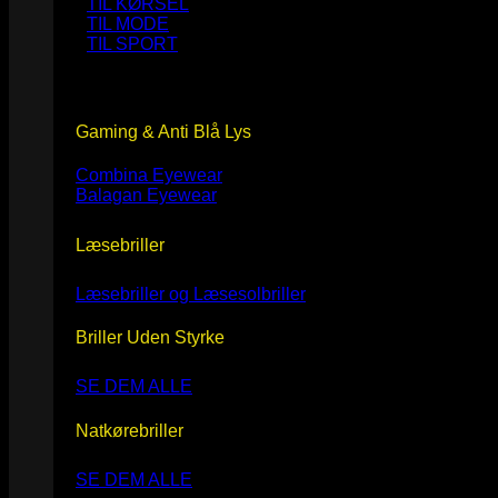
TIL KØRSEL
TIL MODE
TIL SPORT
Gaming & Anti Blå Lys
Combina Eyewear
Balagan Eyewear
Læsebriller
Læsebriller og Læsesolbriller
Briller Uden Styrke
SE DEM ALLE
Natkørebriller
SE DEM ALLE