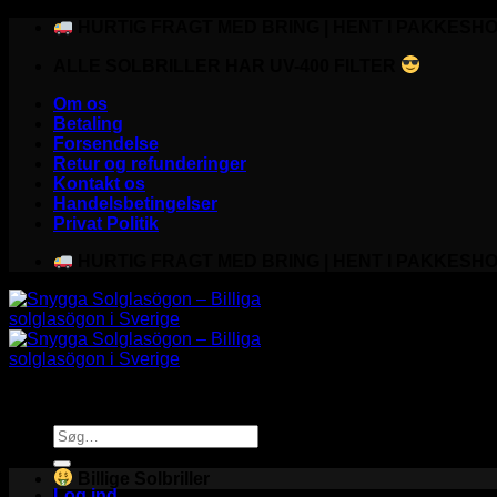
Fortsæt
HURTIG FRAGT MED BRING | HENT I PAKKESHO
til
ALLE SOLBRILLER HAR UV-400 FILTER
indhold
Om os
Betaling
Forsendelse
Retur og refunderinger
Kontakt os
Handelsbetingelser
Privat Politik
HURTIG FRAGT MED BRING | HENT I PAKKESHO
Søg
efter:
Billige Solbriller
Log ind