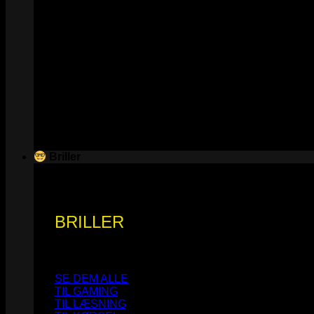
Briller
BRILLER
SE DEM ALLE
TIL GAMING
TIL LÆSNING