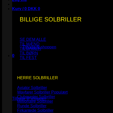
Kurv /
0
DKK
0
BILLIGE SOLBRILLER
Ingen varer i kurven.
SE DEM ALLE
TIL MÆND
Tilbage til shoppen
TIL DAMER
TIL BØRN
0
TIL FEST
Kurv
HERRE SOLBRILLER
Aviator Solbriller
Ingen varer i kurven.
Wayfarer Solbriller
Clubmaster Solbriller
Tilbage til shoppen
Millionaire Solbriller
Runde Solbriller
Firkantede Solbriller