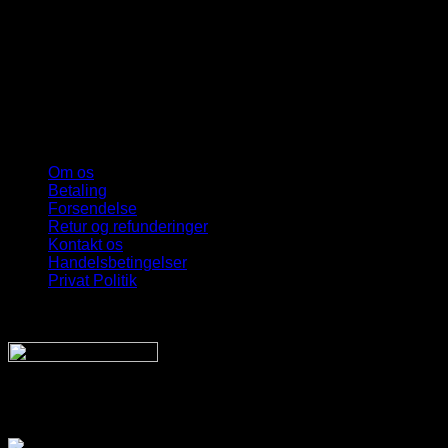
Om os
Betaling
Forsendelse
Retur og refunderinger
Kontakt os
Handelsbetingelser
Privat Politik
Sveriges bedste udvalg
Af billige solbriller
Vi sender din pakke hurtigt med: