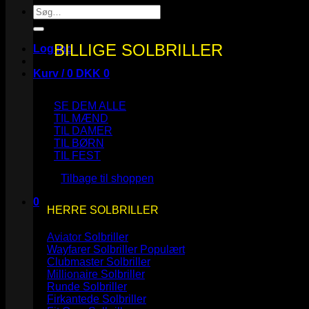
Søg
efter:
BILLIGE SOLBRILLER
Log ind
Kurv /
0
DKK
0
SE DEM ALLE
TIL MÆND
TIL DAMER
TIL BØRN
Ingen varer i kurven.
TIL FEST
Tilbage til shoppen
0
HERRE SOLBRILLER
Kurv
Aviator Solbriller
Wayfarer Solbriller
Clubmaster Solbriller
Millionaire Solbriller
Runde Solbriller
Ingen varer i kurven.
Firkantede Solbriller