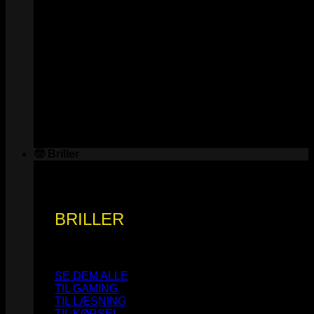
🤓 Briller
BRILLER
SE DEM ALLE
TIL GAMING
TIL LÆSNING
TIL KØRSEL