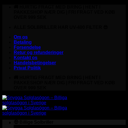
Fortsæt
🚚 HURTIG FRAGT MED BRING | HENT I
til
PAKKESHOP NÆR DIG | FRI FRAGT VED KØB
indhold
OVER 999 SEK
ALLE SOLBRILLER HAR UV-400 FILTER 😎
Om os
Betaling
Forsendelse
Retur og refunderinger
Kontakt os
Handelsbetingelser
Privat Politik
🚚 HURTIG FRAGT MED BRING | HENT I
PAKKESHOP NÆR DIG | FRI FRAGT VED KØB
OVER 999 SEK
🤑 Billige Solbriller