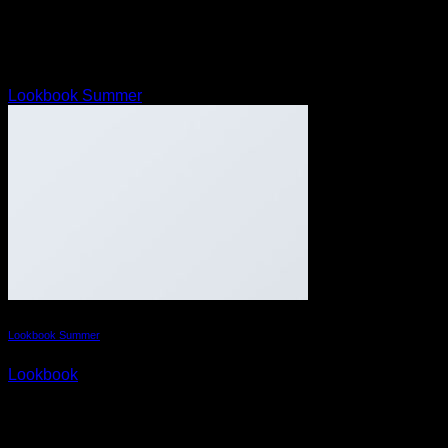
Lorem ipsum dolor sit amet, consectetuer adipiscing elit, sed
diam nonummy nibh euismod tincidunt ut laoreet dolore
magna aliquam erat volutpat.
Lookbook Summer
Lookbook Summer
Lookbook