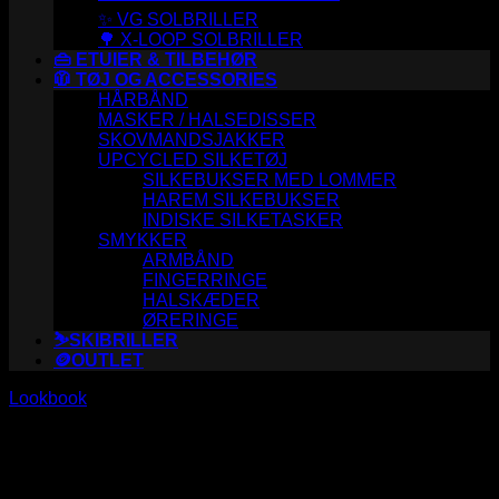
✨ VG SOLBRILLER
🌳 X-LOOP SOLBRILLER
👜 ETUIER & TILBEHØR
🧥 TØJ OG ACCESSORIES
HÅRBÅND
MASKER / HALSEDISSER
SKOVMANDSJAKKER
UPCYCLED SILKETØJ
SILKEBUKSER MED LOMMER
HAREM SILKEBUKSER
INDISKE SILKETASKER
SMYKKER
ARMBÅND
FINGERRINGE
HALSKÆDER
ØRERINGE
⛷️SKIBRILLER
🪙OUTLET
Lookbook
Flat T-Shirt Company