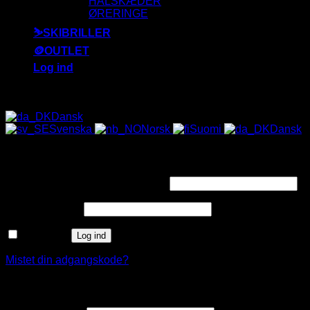
HALSKÆDER
ØRERINGE
⛷️SKIBRILLER
🪙OUTLET
Log ind
ALLE SOLBRILLER HAR UV-400 FILTER 😎
Dansk
Svenska
Norsk
Suomi
Dansk
Log ind
Påkrævet
Brugernavn eller e-mailadresse
*
Påkrævet
Adgangskode
*
Husk mig
Log ind
Mistet din adgangskode?
Opret en kundekonto