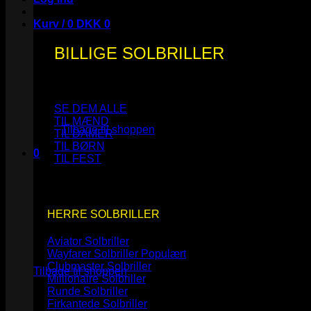
Kurv /
0
DKK
0
BILLIGE SOLBRILLER
Ingen varer i kurven.
SE DEM ALLE
TIL MÆND
Tilbage til shoppen
TIL DAMER
TIL BØRN
0
TIL FEST
Kurv
HERRE SOLBRILLER
Aviator Solbriller
Ingen varer i kurven.
Wayfarer Solbriller
Clubmaster Solbriller
Tilbage til shoppen
Millionaire Solbriller
Runde Solbriller
Firkantede Solbriller