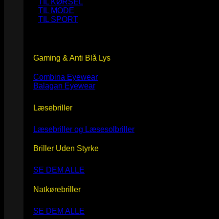
TIL KØRSEL
TIL MODE
TIL SPORT
Gaming & Anti Blå Lys
Combina Eyewear
Balagan Eyewear
Læsebriller
Læsebriller og Læsesolbriller
Briller Uden Styrke
SE DEM ALLE
Natkørebriller
SE DEM ALLE