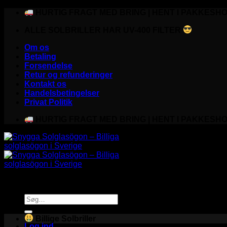
Fortsæt
HURTIG FRAGT MED BRING | HENT I PAKKESHO
til
ALLE SOLBRILLER HAR UV-400 FILTER
indhold
Om os
Betaling
Forsendelse
Retur og refunderinger
Kontakt os
Handelsbetingelser
Privat Politik
HURTIG FRAGT MED BRING | HENT I PAKKESHO
Søg
efter:
Billige Solbriller
Log ind