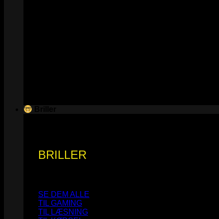
Briller
BRILLER
SE DEM ALLE
TIL GAMING
TIL LÆSNING