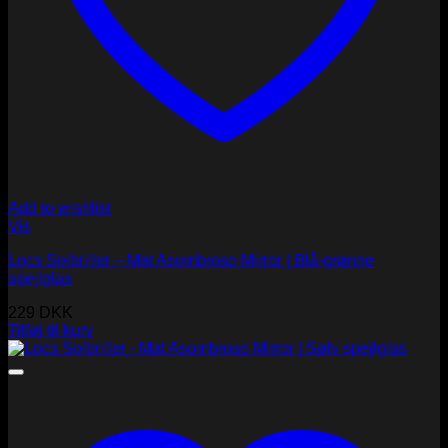
Add to wishlist
Vis
Locs Solbriller – Mat Asombroso Mirror | Blå-grønne
spejlglas
229
DKK
Tilføj til kurv