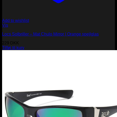
Add to wishlist
Vis
Locs Solbriller – Mat Chulo Mirror | Orange spejlglas
229
DKK
Tilføj til kurv