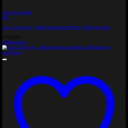
Add to wishlist
Vis
Locs Solbriller – Mat Asombroso Mirror | Blå spejlglas
229
DKK
Tilføj til kurv