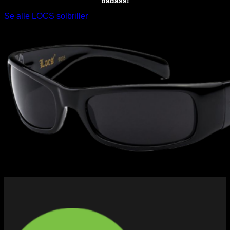
badass!
Se alle LOCS solbriller