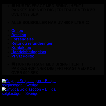
Fortsæt
🚚 HURTIG FRAGT MED BRING | HENT I
til
PAKKESHOP NÆR DIG | FRI FRAGT VED KØB
indhold
OVER 999 SEK
ALLE SOLBRILLER HAR UV-400 FILTER 😎
Om os
Betaling
Forsendelse
Retur og refunderinger
Kontakt os
Handelsbetingelser
Privat Politik
🚚 HURTIG FRAGT MED BRING | HENT I
PAKKESHOP NÆR DIG | FRI FRAGT VED KØB
OVER 999 SEK