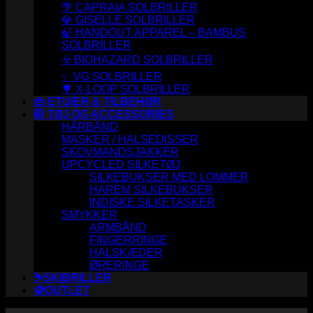
🌴 CAPRAIA SOLBRILLER
💎 GISELLE SOLBRILLER
🍃 HANDOUT APPAREL – BAMBUS
SOLBRILLER
☣️ BIOHAZARD SOLBRILLER
✨ VG SOLBRILLER
🌳 X-LOOP SOLBRILLER
👜 ETUIER & TILBEHØR
🧥 TØJ OG ACCESSORIES
HÅRBÅND
MASKER / HALSEDISSER
SKOVMANDSJAKKER
UPCYCLED SILKETØJ
SILKEBUKSER MED LOMMER
HAREM SILKEBUKSER
INDISKE SILKETASKER
SMYKKER
ARMBÅND
FINGERRINGE
HALSKÆDER
ØRERINGE
⛷️SKIBRILLER
🪙OUTLET