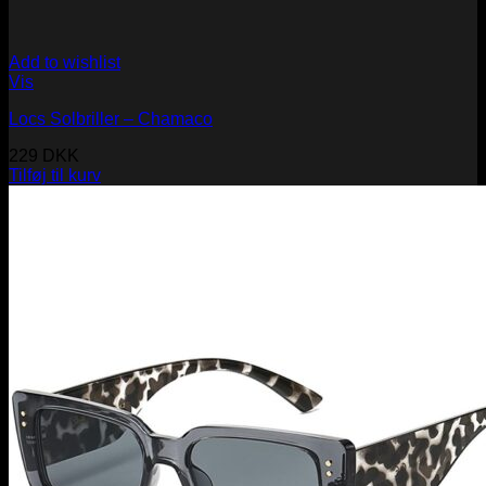
Add to wishlist
Vis
Locs Solbriller – Chamaco
229
DKK
Tilføj til kurv