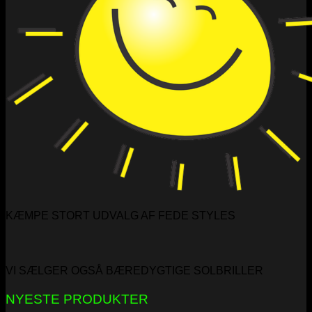
KÆMPE STORT UDVALG AF FEDE STYLES
VI SÆLGER OGSÅ BÆREDYGTIGE SOLBRILLER
NYESTE PRODUKTER